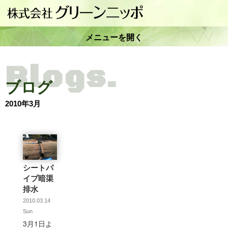
メニューを開く
Blogs.
ブログ
2010年3月
シートパ
イプ暗渠
排水
2010.03.14
Sun
3月1日よ