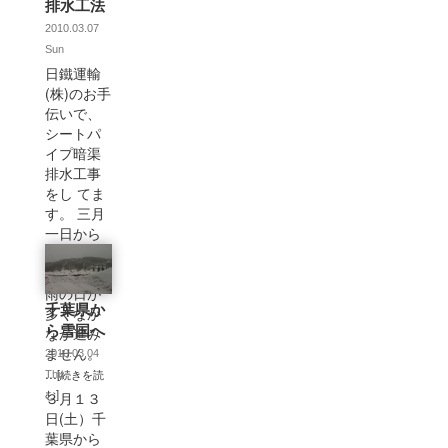
排水工法
2010.03.07
Sun
日鐵運輸
(株)のお手
伝いで、
シートパ
イプ暗渠
排水工事
をし てま
す。 三月
一日から
施工して
ますが、
雨の日が
千葉県か
多くなか
ら雪国へ
なか進み
ません。
2010.03.04
...
[続きを読
Thu
む]
３月１３
日(土）千
葉県から