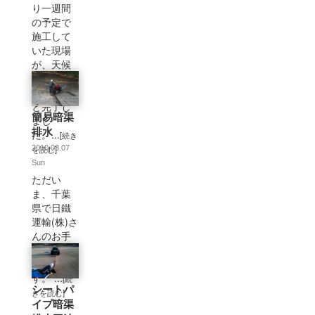
り一週間
の予定で
施工して
いた現場
が、天候
などの影
響で やっ
と完了し
簡易暗渠
まし
排水
た。...
[続き
を読む]
2010.03.07
Sun
ただい
ま、千葉
県で日鐵
運輸(株)さ
んのお手
伝いをし
ていま
す。 ...
[続
シートパ
きを読む]
イプ暗渠