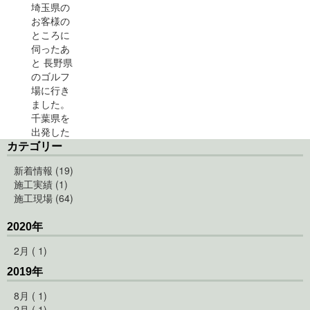
埼玉県の
お客様の
ところに
伺ったあ
と 長野県
のゴルフ
場に行き
ました。
千葉県を
出発した
時の気温
カテゴリー
は１８℃
新着情報 (19)
位で、埼
施工実績 (1)
玉県で...
施工現場 (64)
[続きを読む]
2020年
2月 ( 1)
2019年
8月 ( 1)
2月 ( 1)